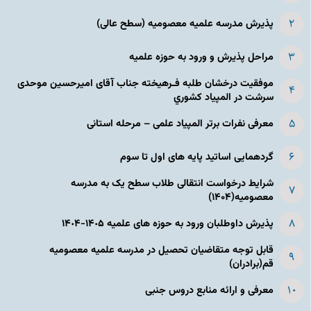
پذیرش مدرسه علمیه معصومیه‌ (سطح عالی)
مراحل پذیرش و ورود به حوزه علمیه
موفقیت درخشان طلبه فـرهیخته جناب آقای امیرحسین موحدی
سرشت در المپياد كشوري
معرفی نفرات برتر المپیاد علمی – مرحله استانی
گردهمایی اساتید پایه های اول تا سوم
شرایط درخواست انتقالی طلاب سطح یک به مدرسه
معصومیه(۱۴۰۴)
پذیرش داوطلبان ورود به حوزه های علمیه ١۴٠۵-١۴٠۴
قابل توجه متقاضیان تحصیل در مدرسه علمیه معصومیه
قم(برادران)
معرفی و ارائه منابع دروس جنبی