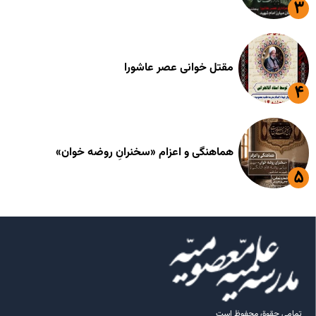
مقتل خوانی عصر عاشورا
هماهنگی و اعزام «سخنرانِ روضه خوان»
تمامی حقوق محفوظ است