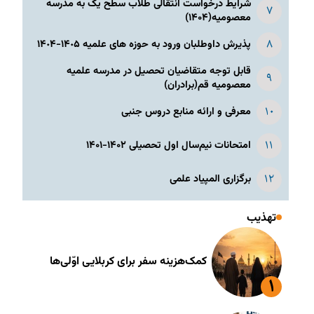
شرایط درخواست انتقالی طلاب سطح یک به مدرسه
معصومیه(۱۴۰۴)
پذیرش داوطلبان ورود به حوزه های علمیه ١۴٠۵-١۴٠۴
قابل توجه متقاضیان تحصیل در مدرسه علمیه
معصومیه قم(برادران)
معرفی و ارائه منابع دروس جنبی
امتحانات نیم‌سال اول تحصیلی ۱۴۰۲-۱۴۰۱
برگزاری المپیاد علمی
تهذیب
کمک‌هزینه سفر برای کربلایی اوّلی‌ها