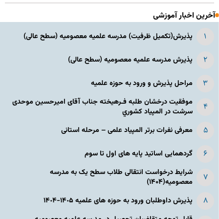
آخرین اخبار آموزشی
پذیرش(تکمیل ظرفیت) مدرسه علمیه معصومیه‌ (سطح عالی)
پذیرش مدرسه علمیه معصومیه‌ (سطح عالی)
مراحل پذیرش و ورود به حوزه علمیه
موفقیت درخشان طلبه فـرهیخته جناب آقای امیرحسین موحدی
سرشت در المپياد كشوري
معرفی نفرات برتر المپیاد علمی – مرحله استانی
گردهمایی اساتید پایه های اول تا سوم
شرایط درخواست انتقالی طلاب سطح یک به مدرسه
معصومیه(۱۴۰۴)
پذیرش داوطلبان ورود به حوزه های علمیه ١۴٠۵-١۴٠۴