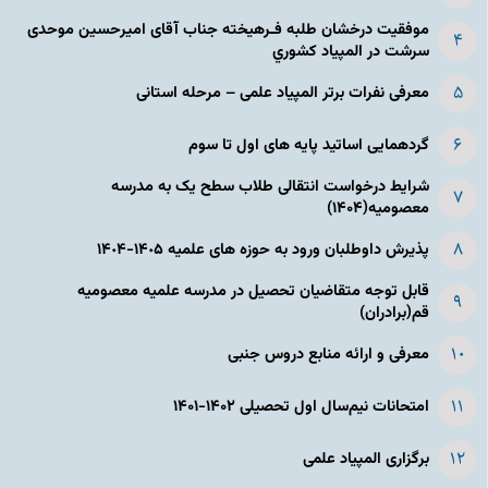
موفقیت درخشان طلبه فـرهیخته جناب آقای امیرحسین موحدی
سرشت در المپياد كشوري
معرفی نفرات برتر المپیاد علمی – مرحله استانی
گردهمایی اساتید پایه های اول تا سوم
شرایط درخواست انتقالی طلاب سطح یک به مدرسه
معصومیه(۱۴۰۴)
پذیرش داوطلبان ورود به حوزه های علمیه ١۴٠۵-١۴٠۴
قابل توجه متقاضیان تحصیل در مدرسه علمیه معصومیه
قم(برادران)
معرفی و ارائه منابع دروس جنبی
امتحانات نیم‌سال اول تحصیلی ۱۴۰۲-۱۴۰۱
برگزاری المپیاد علمی