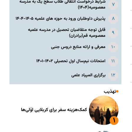
شرایط درخواست انتقالی طلاب سطح یک به مدرسه
معصومیه(۱۴۰۴)
پذیرش داوطلبان ورود به حوزه های علمیه ١۴٠۵-١۴٠۴
قابل توجه متقاضیان تحصیل در مدرسه علمیه
معصومیه قم(برادران)
معرفی و ارائه منابع دروس جنبی
امتحانات نیم‌سال اول تحصیلی ۱۴۰۲-۱۴۰۱
برگزاری المپیاد علمی
تهذیب
کمک‌هزینه سفر برای کربلایی اوّلی‌ها