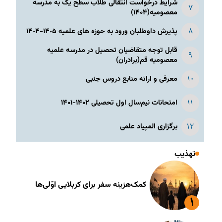
شرایط درخواست انتقالی طلاب سطح یک به مدرسه
معصومیه(۱۴۰۴)
پذیرش داوطلبان ورود به حوزه های علمیه ١۴٠۵-١۴٠۴
قابل توجه متقاضیان تحصیل در مدرسه علمیه
معصومیه قم(برادران)
معرفی و ارائه منابع دروس جنبی
امتحانات نیم‌سال اول تحصیلی ۱۴۰۲-۱۴۰۱
برگزاری المپیاد علمی
تهذیب
کمک‌هزینه سفر برای کربلایی اوّلی‌ها