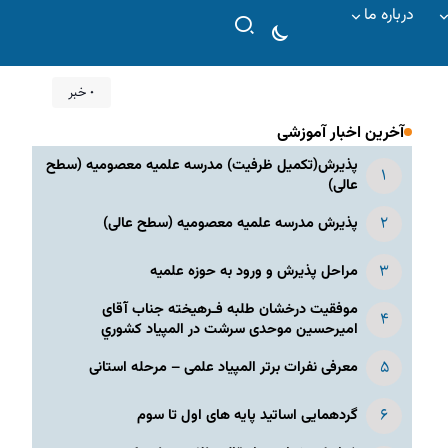
درباره ما
۰ خبر
آخرین اخبار آموزشی
پذیرش(تکمیل ظرفیت) مدرسه علمیه معصومیه‌ (سطح
عالی)
پذیرش مدرسه علمیه معصومیه‌ (سطح عالی)
مراحل پذیرش و ورود به حوزه علمیه
موفقیت درخشان طلبه فـرهیخته جناب آقای
امیرحسین موحدی سرشت در المپياد كشوري
معرفی نفرات برتر المپیاد علمی – مرحله استانی
گردهمایی اساتید پایه های اول تا سوم