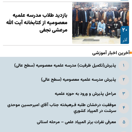
بازدید طلاب مدرسه علمیه
معصومیه از کتابخانه آیت الله
۲۰
مرعشی نجفی
آذر
آخرین اخبار آموزشی
پذیرش(تکمیل ظرفیت) مدرسه علمیه معصومیه‌ (سطح عالی)
پذیرش مدرسه علمیه معصومیه‌ (سطح عالی)
مراحل پذیرش و ورود به حوزه علمیه
موفقیت درخشان طلبه فـرهیخته جناب آقای امیرحسین موحدی
سرشت در المپياد كشوري
معرفی نفرات برتر المپیاد علمی – مرحله استانی