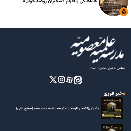
هماهنگی و اعزام «سخنرانِ روضه خوان»
تمامی حقوق محفوظ است
خبر فوری
پذیرش(تکمیل ظرفیت) مدرسه علمیه معصومیه‌ (سطح عالی)