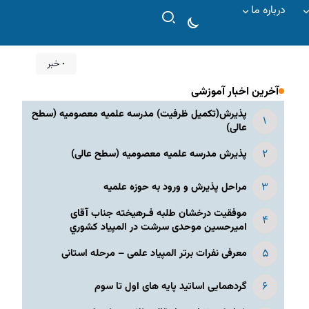
درباره ما
۰ خبر
آخرین اخبار آموزشی
پذیرش(تکمیل ظرفیت) مدرسه علمیه معصومیه‌ (سطح
عالی)
پذیرش مدرسه علمیه معصومیه‌ (سطح عالی)
مراحل پذیرش و ورود به حوزه علمیه
موفقیت درخشان طلبه فـرهیخته جناب آقای
امیرحسین موحدی سرشت در المپياد كشوري
معرفی نفرات برتر المپیاد علمی – مرحله استانی
گردهمایی اساتید پایه های اول تا سوم