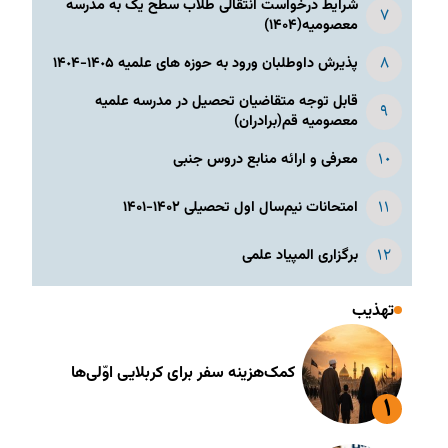
شرایط درخواست انتقالی طلاب سطح یک به مدرسه
معصومیه(۱۴۰۴)
پذیرش داوطلبان ورود به حوزه های علمیه ١۴٠۵-١۴٠۴
قابل توجه متقاضیان تحصیل در مدرسه علمیه
معصومیه قم(برادران)
معرفی و ارائه منابع دروس جنبی
امتحانات نیم‌سال اول تحصیلی ۱۴۰۲-۱۴۰۱
برگزاری المپیاد علمی
تهذیب
کمک‌هزینه سفر برای کربلایی اوّلی‌ها