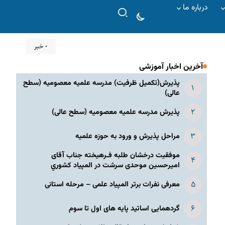
درباره ما
۰ خبر
آخرین اخبار آموزشی
پذیرش(تکمیل ظرفیت) مدرسه علمیه معصومیه‌ (سطح
عالی)
پذیرش مدرسه علمیه معصومیه‌ (سطح عالی)
مراحل پذیرش و ورود به حوزه علمیه
موفقیت درخشان طلبه فـرهیخته جناب آقای
امیرحسین موحدی سرشت در المپياد كشوري
معرفی نفرات برتر المپیاد علمی – مرحله استانی
گردهمایی اساتید پایه های اول تا سوم