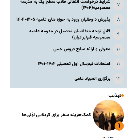
شرایط درخواست انتقالی طلاب سطح یک به مدرسه
معصومیه(۱۴۰۴)
پذیرش داوطلبان ورود به حوزه های علمیه ١۴٠۵-١۴٠۴
قابل توجه متقاضیان تحصیل در مدرسه علمیه
معصومیه قم(برادران)
معرفی و ارائه منابع دروس جنبی
امتحانات نیم‌سال اول تحصیلی ۱۴۰۲-۱۴۰۱
برگزاری المپیاد علمی
تهذیب
کمک‌هزینه سفر برای کربلایی اوّلی‌ها