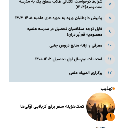
شرایط درخواست انتقالی طلاب سطح یک به مدرسه
معصومیه(۱۴۰۴)
پذیرش داوطلبان ورود به حوزه های علمیه ١۴٠۵-١۴٠۴
قابل توجه متقاضیان تحصیل در مدرسه علمیه
معصومیه قم(برادران)
معرفی و ارائه منابع دروس جنبی
امتحانات نیم‌سال اول تحصیلی ۱۴۰۲-۱۴۰۱
برگزاری المپیاد علمی
تهذیب
کمک‌هزینه سفر برای کربلایی اوّلی‌ها