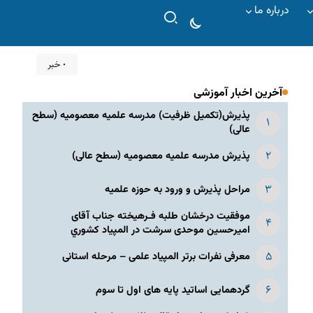
درباره ما
۰ خبر
آخرین اخبار آموزشی
پذیرش(تکمیل ظرفیت) مدرسه علمیه معصومیه‌ (سطح
عالی)
پذیرش مدرسه علمیه معصومیه‌ (سطح عالی)
مراحل پذیرش و ورود به حوزه علمیه
موفقیت درخشان طلبه فـرهیخته جناب آقای
امیرحسین موحدی سرشت در المپياد كشوري
معرفی نفرات برتر المپیاد علمی – مرحله استانی
گردهمایی اساتید پایه های اول تا سوم