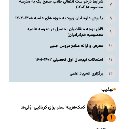
شرایط درخواست انتقالی طلاب سطح یک به مدرسه
معصومیه(۱۴۰۴)
پذیرش داوطلبان ورود به حوزه های علمیه ١۴٠۵-١۴٠۴
قابل توجه متقاضیان تحصیل در مدرسه علمیه
معصومیه قم(برادران)
معرفی و ارائه منابع دروس جنبی
امتحانات نیم‌سال اول تحصیلی ۱۴۰۲-۱۴۰۱
برگزاری المپیاد علمی
تهذیب
کمک‌هزینه سفر برای کربلایی اوّلی‌ها