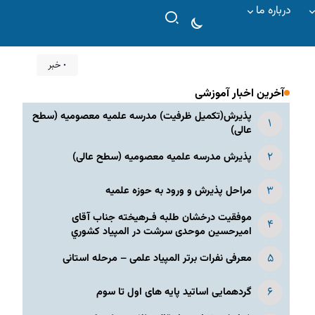
درباره ما
۰ خبر
آخرین اخبار آموزشی
پذیرش(تکمیل ظرفیت) مدرسه علمیه معصومیه‌ (سطح
عالی)
پذیرش مدرسه علمیه معصومیه‌ (سطح عالی)
مراحل پذیرش و ورود به حوزه علمیه
موفقیت درخشان طلبه فـرهیخته جناب آقای
امیرحسین موحدی سرشت در المپياد كشوري
معرفی نفرات برتر المپیاد علمی – مرحله استانی
گردهمایی اساتید پایه های اول تا سوم