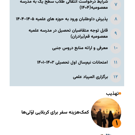
شرایط درخواست انتقالی طلاب سطح یک به مدرسه
معصومیه(۱۴۰۴)
پذیرش داوطلبان ورود به حوزه های علمیه ١۴٠۵-١۴٠۴
قابل توجه متقاضیان تحصیل در مدرسه علمیه
معصومیه قم(برادران)
معرفی و ارائه منابع دروس جنبی
امتحانات نیم‌سال اول تحصیلی ۱۴۰۲-۱۴۰۱
برگزاری المپیاد علمی
تهذیب
کمک‌هزینه سفر برای کربلایی اوّلی‌ها