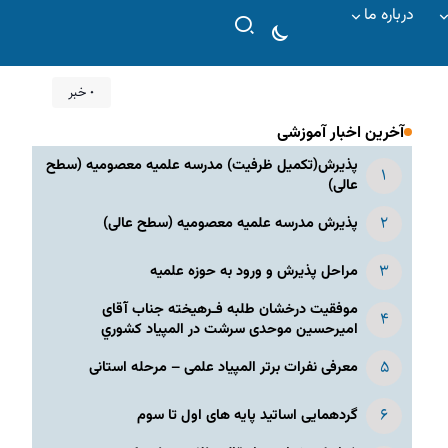
درباره ما
۰ خبر
آخرین اخبار آموزشی
پذیرش(تکمیل ظرفیت) مدرسه علمیه معصومیه‌ (سطح
عالی)
پذیرش مدرسه علمیه معصومیه‌ (سطح عالی)
مراحل پذیرش و ورود به حوزه علمیه
موفقیت درخشان طلبه فـرهیخته جناب آقای
امیرحسین موحدی سرشت در المپياد كشوري
معرفی نفرات برتر المپیاد علمی – مرحله استانی
گردهمایی اساتید پایه های اول تا سوم