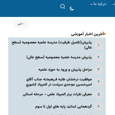
درباره ما
۰ خبر
آخرین اخبار آموزشی
پذیرش(تکمیل ظرفیت) مدرسه علمیه معصومیه‌ (سطح
عالی)
پذیرش مدرسه علمیه معصومیه‌ (سطح عالی)
مراحل پذیرش و ورود به حوزه علمیه
موفقیت درخشان طلبه فـرهیخته جناب آقای
امیرحسین موحدی سرشت در المپياد كشوري
معرفی نفرات برتر المپیاد علمی – مرحله استانی
گردهمایی اساتید پایه های اول تا سوم