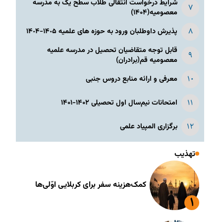
شرایط درخواست انتقالی طلاب سطح یک به مدرسه
معصومیه(۱۴۰۴)
پذیرش داوطلبان ورود به حوزه های علمیه ١۴٠۵-١۴٠۴
قابل توجه متقاضیان تحصیل در مدرسه علمیه
معصومیه قم(برادران)
معرفی و ارائه منابع دروس جنبی
امتحانات نیم‌سال اول تحصیلی ۱۴۰۲-۱۴۰۱
برگزاری المپیاد علمی
تهذیب
کمک‌هزینه سفر برای کربلایی اوّلی‌ها