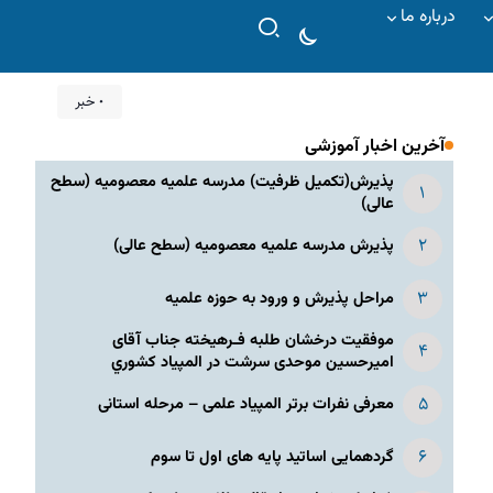
درباره ما
۰ خبر
آخرین اخبار آموزشی
پذیرش(تکمیل ظرفیت) مدرسه علمیه معصومیه‌ (سطح
عالی)
پذیرش مدرسه علمیه معصومیه‌ (سطح عالی)
مراحل پذیرش و ورود به حوزه علمیه
موفقیت درخشان طلبه فـرهیخته جناب آقای
امیرحسین موحدی سرشت در المپياد كشوري
معرفی نفرات برتر المپیاد علمی – مرحله استانی
گردهمایی اساتید پایه های اول تا سوم