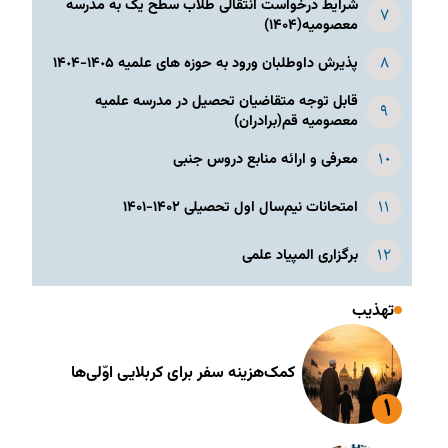
شرایط درخواست انتقالی طلاب سطح یک به مدرسه
معصومیه(۱۴۰۴)
پذیرش داوطلبان ورود به حوزه های علمیه ١۴٠۵-١۴٠۴
قابل توجه متقاضیان تحصیل در مدرسه علمیه
معصومیه قم(برادران)
معرفی و ارائه منابع دروس جنبی
امتحانات نیم‌سال اول تحصیلی ۱۴۰۲-۱۴۰۱
برگزاری المپیاد علمی
تهذیب
کمک‌هزینه سفر برای کربلایی اوّلی‌ها