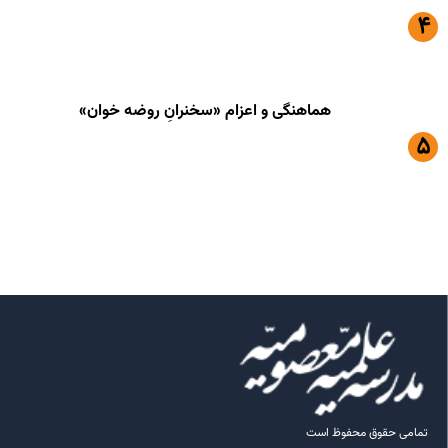
هماهنگی و اعزام «سخنرانِ روضه خوان»
تمامی حقوق محفوظ است