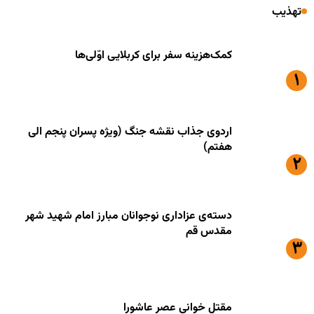
تهذیب
کمک‌هزینه سفر برای کربلایی اوّلی‌ها
اردوی جذاب نقشه جنگ (ویژه پسران پنجم الی
هفتم)
دسته‌ی عزاداری نوجوانان مبارز امام شهید شهر
مقدس قم
مقتل خوانی عصر عاشورا