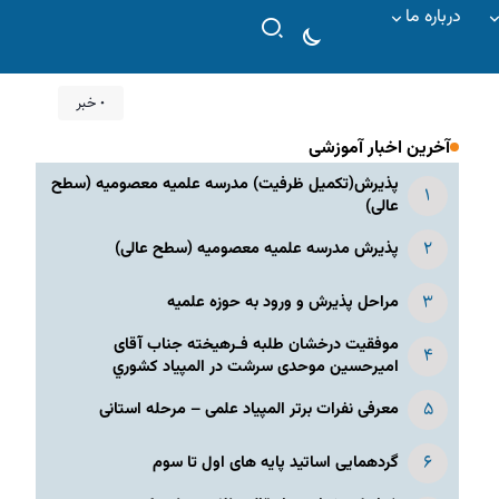
درباره ما
۰ خبر
آخرین اخبار آموزشی
پذیرش(تکمیل ظرفیت) مدرسه علمیه معصومیه‌ (سطح
عالی)
پذیرش مدرسه علمیه معصومیه‌ (سطح عالی)
مراحل پذیرش و ورود به حوزه علمیه
موفقیت درخشان طلبه فـرهیخته جناب آقای
امیرحسین موحدی سرشت در المپياد كشوري
معرفی نفرات برتر المپیاد علمی – مرحله استانی
گردهمایی اساتید پایه های اول تا سوم