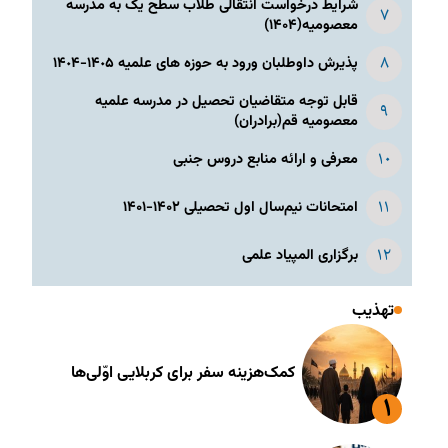
شرایط درخواست انتقالی طلاب سطح یک به مدرسه
معصومیه(۱۴۰۴)
پذیرش داوطلبان ورود به حوزه های علمیه ١۴٠۵-١۴٠۴
قابل توجه متقاضیان تحصیل در مدرسه علمیه
معصومیه قم(برادران)
معرفی و ارائه منابع دروس جنبی
امتحانات نیم‌سال اول تحصیلی ۱۴۰۲-۱۴۰۱
برگزاری المپیاد علمی
تهذیب
کمک‌هزینه سفر برای کربلایی اوّلی‌ها