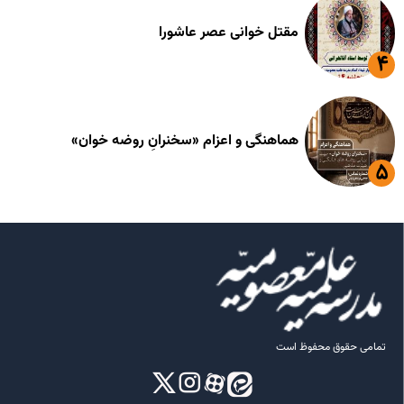
مقتل خوانی عصر عاشورا
هماهنگی و اعزام «سخنرانِ روضه خوان»
تمامی حقوق محفوظ است