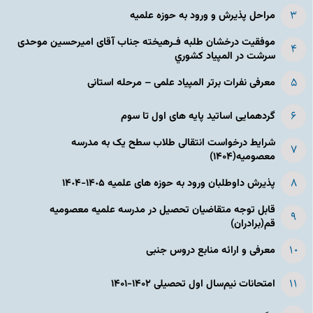
مراحل پذیرش و ورود به حوزه علمیه
موفقیت درخشان طلبه فـرهیخته جناب آقای امیرحسین موحدی
سرشت در المپياد كشوري
معرفی نفرات برتر المپیاد علمی – مرحله استانی
گردهمایی اساتید پایه های اول تا سوم
شرایط درخواست انتقالی طلاب سطح یک به مدرسه
معصومیه(۱۴۰۴)
پذیرش داوطلبان ورود به حوزه های علمیه ١۴٠۵-١۴٠۴
قابل توجه متقاضیان تحصیل در مدرسه علمیه معصومیه
قم(برادران)
معرفی و ارائه منابع دروس جنبی
امتحانات نیم‌سال اول تحصیلی ۱۴۰۲-۱۴۰۱