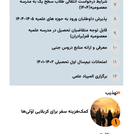
شرایط درخواست انتقالی طلاب سطح یک به مدرسه
معصومیه(۱۴۰۴)
پذیرش داوطلبان ورود به حوزه های علمیه ١۴٠۵-١۴٠۴
قابل توجه متقاضیان تحصیل در مدرسه علمیه
معصومیه قم(برادران)
معرفی و ارائه منابع دروس جنبی
امتحانات نیم‌سال اول تحصیلی ۱۴۰۲-۱۴۰۱
برگزاری المپیاد علمی
تهذیب
کمک‌هزینه سفر برای کربلایی اوّلی‌ها