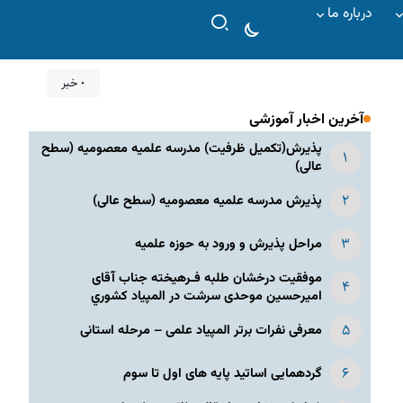
درباره ما
۰ خبر
آخرین اخبار آموزشی
پذیرش(تکمیل ظرفیت) مدرسه علمیه معصومیه‌ (سطح
عالی)
پذیرش مدرسه علمیه معصومیه‌ (سطح عالی)
مراحل پذیرش و ورود به حوزه علمیه
موفقیت درخشان طلبه فـرهیخته جناب آقای
امیرحسین موحدی سرشت در المپياد كشوري
معرفی نفرات برتر المپیاد علمی – مرحله استانی
گردهمایی اساتید پایه های اول تا سوم