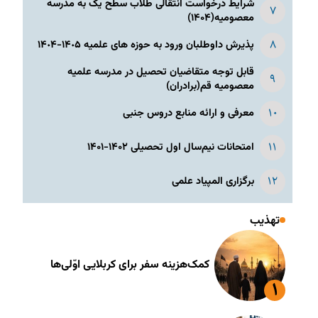
شرایط درخواست انتقالی طلاب سطح یک به مدرسه
معصومیه(۱۴۰۴)
پذیرش داوطلبان ورود به حوزه های علمیه ١۴٠۵-١۴٠۴
قابل توجه متقاضیان تحصیل در مدرسه علمیه
معصومیه قم(برادران)
معرفی و ارائه منابع دروس جنبی
امتحانات نیم‌سال اول تحصیلی ۱۴۰۲-۱۴۰۱
برگزاری المپیاد علمی
تهذیب
کمک‌هزینه سفر برای کربلایی اوّلی‌ها