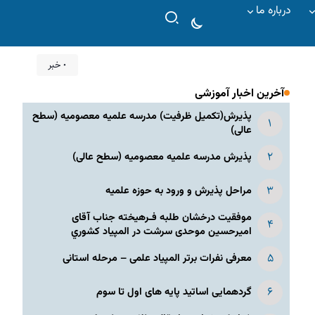
درباره ما
۰ خبر
آخرین اخبار آموزشی
پذیرش(تکمیل ظرفیت) مدرسه علمیه معصومیه‌ (سطح
عالی)
پذیرش مدرسه علمیه معصومیه‌ (سطح عالی)
مراحل پذیرش و ورود به حوزه علمیه
موفقیت درخشان طلبه فـرهیخته جناب آقای
امیرحسین موحدی سرشت در المپياد كشوري
معرفی نفرات برتر المپیاد علمی – مرحله استانی
گردهمایی اساتید پایه های اول تا سوم