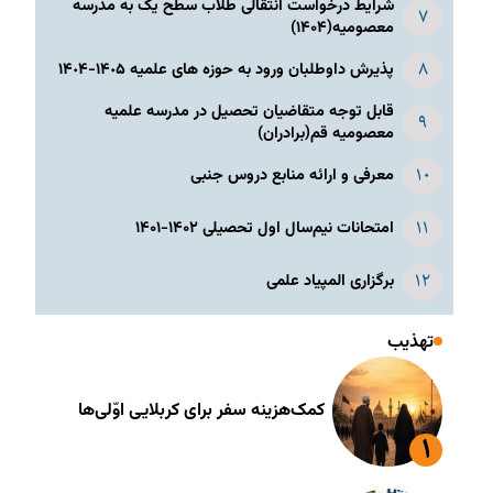
شرایط درخواست انتقالی طلاب سطح یک به مدرسه
معصومیه(۱۴۰۴)
پذیرش داوطلبان ورود به حوزه های علمیه ١۴٠۵-١۴٠۴
قابل توجه متقاضیان تحصیل در مدرسه علمیه
معصومیه قم(برادران)
معرفی و ارائه منابع دروس جنبی
امتحانات نیم‌سال اول تحصیلی ۱۴۰۲-۱۴۰۱
برگزاری المپیاد علمی
تهذیب
کمک‌هزینه سفر برای کربلایی اوّلی‌ها