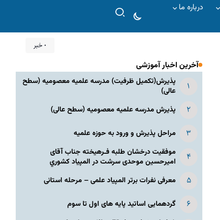
درباره ما
۰ خبر
آخرین اخبار آموزشی
پذیرش(تکمیل ظرفیت) مدرسه علمیه معصومیه‌ (سطح
عالی)
پذیرش مدرسه علمیه معصومیه‌ (سطح عالی)
مراحل پذیرش و ورود به حوزه علمیه
موفقیت درخشان طلبه فـرهیخته جناب آقای
امیرحسین موحدی سرشت در المپياد كشوري
معرفی نفرات برتر المپیاد علمی – مرحله استانی
گردهمایی اساتید پایه های اول تا سوم