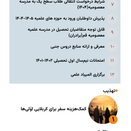
شرایط درخواست انتقالی طلاب سطح یک به مدرسه
معصومیه(۱۴۰۴)
پذیرش داوطلبان ورود به حوزه های علمیه ١۴٠۵-١۴٠۴
قابل توجه متقاضیان تحصیل در مدرسه علمیه
معصومیه قم(برادران)
معرفی و ارائه منابع دروس جنبی
امتحانات نیم‌سال اول تحصیلی ۱۴۰۲-۱۴۰۱
برگزاری المپیاد علمی
تهذیب
کمک‌هزینه سفر برای کربلایی اوّلی‌ها