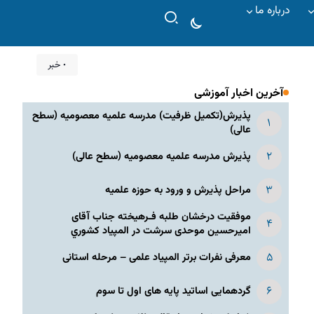
درباره ما
۰ خبر
آخرین اخبار آموزشی
پذیرش(تکمیل ظرفیت) مدرسه علمیه معصومیه‌ (سطح
عالی)
پذیرش مدرسه علمیه معصومیه‌ (سطح عالی)
مراحل پذیرش و ورود به حوزه علمیه
موفقیت درخشان طلبه فـرهیخته جناب آقای
امیرحسین موحدی سرشت در المپياد كشوري
معرفی نفرات برتر المپیاد علمی – مرحله استانی
گردهمایی اساتید پایه های اول تا سوم