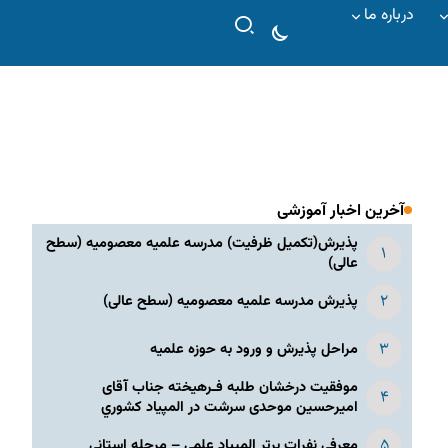
درباره ما
آخرین اخبار آموزشی
پذیرش(تکمیل ظرفیت) مدرسه علمیه معصومیه‌ (سطح
عالی)
پذیرش مدرسه علمیه معصومیه‌ (سطح عالی)
مراحل پذیرش و ورود به حوزه علمیه
موفقیت درخشان طلبه فـرهیخته جناب آقای
امیرحسین موحدی سرشت در المپياد كشوري
معرفی نفرات برتر المپیاد علمی – مرحله استانی