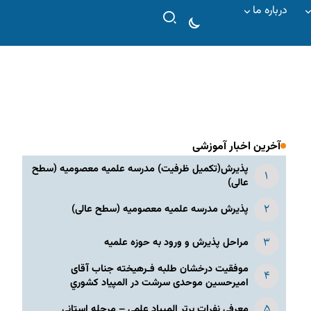
درباره ما
آخرین اخبار آموزشی
پذیرش(تکمیل ظرفیت) مدرسه علمیه معصومیه‌ (سطح
عالی)
پذیرش مدرسه علمیه معصومیه‌ (سطح عالی)
مراحل پذیرش و ورود به حوزه علمیه
موفقیت درخشان طلبه فـرهیخته جناب آقای
امیرحسین موحدی سرشت در المپياد كشوري
معرفی نفرات برتر المپیاد علمی – مرحله استانی