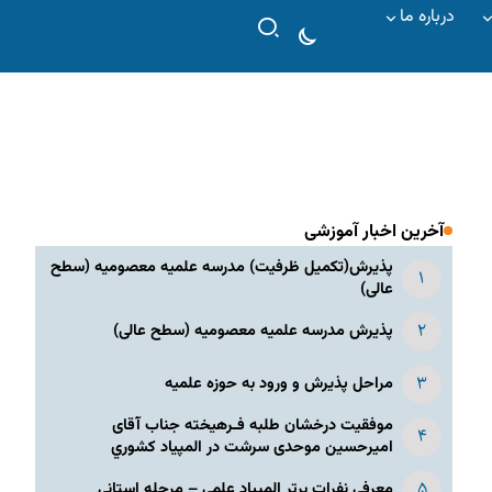
درباره ما
آخرین اخبار آموزشی
پذیرش(تکمیل ظرفیت) مدرسه علمیه معصومیه‌ (سطح
عالی)
پذیرش مدرسه علمیه معصومیه‌ (سطح عالی)
مراحل پذیرش و ورود به حوزه علمیه
موفقیت درخشان طلبه فـرهیخته جناب آقای
امیرحسین موحدی سرشت در المپياد كشوري
معرفی نفرات برتر المپیاد علمی – مرحله استانی