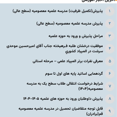
آخرین اخبار آموزشی
پذیرش(تکمیل ظرفیت) مدرسه علمیه معصومیه‌ (سطح عالی)
پذیرش مدرسه علمیه معصومیه‌ (سطح عالی)
مراحل پذیرش و ورود به حوزه علمیه
موفقیت درخشان طلبه فـرهیخته جناب آقای امیرحسین موحدی
سرشت در المپياد كشوري
معرفی نفرات برتر المپیاد علمی – مرحله استانی
گردهمایی اساتید پایه های اول تا سوم
شرایط درخواست انتقالی طلاب سطح یک به مدرسه
معصومیه(۱۴۰۴)
پذیرش داوطلبان ورود به حوزه های علمیه ١۴٠۵-١۴٠۴
قابل توجه متقاضیان تحصیل در مدرسه علمیه معصومیه
قم(برادران)