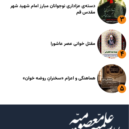
دسته‌ی عزاداری نوجوانان مبارز امام شهید شهر
مقدس قم
مقتل خوانی عصر عاشورا
هماهنگی و اعزام «سخنرانِ روضه خوان»