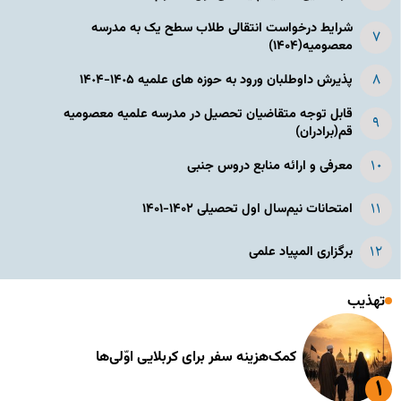
شرایط درخواست انتقالی طلاب سطح یک به مدرسه
معصومیه(۱۴۰۴)
پذیرش داوطلبان ورود به حوزه های علمیه ١۴٠۵-١۴٠۴
قابل توجه متقاضیان تحصیل در مدرسه علمیه معصومیه
قم(برادران)
معرفی و ارائه منابع دروس جنبی
امتحانات نیم‌سال اول تحصیلی ۱۴۰۲-۱۴۰۱
برگزاری المپیاد علمی
تهذیب
کمک‌هزینه سفر برای کربلایی اوّلی‌ها