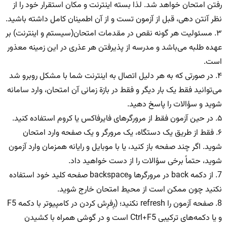
رفتن امتحان خواهد شد. لذا بسته اینترنت و مکان استقرار خود را از
نظر آنتن دهی، قبل از آزمون تست و از آن اطمینان کامل داشته باشید.
۳. مسئولیت هر گونه نقص در مقدمات امتحان(سیستم و اینترنت) بر
عهده طلبه می‌باشد و مدرسه از پذیرفتن هر عذری در این زمینه معذور
است.
۴. در صورتی که به هر دلیل اتصال به اینترنت شما با مشکل روبرو شد
می‌توانید فقط یک بار دیگر و فقط در بازة زمانی آن امتحان، وارد سامانه
شوید و سؤالات را پاسخ دهید.
۵. در حین آزمون فقط از مرورگرهای فایرفاکس یا کروم استفاده کنید.
۶. فقط از طریق یک دستگاه، یک مرورگر و یک صفحه وارد امتحان
شوید. اگر چند صفحه باز کنید، یا با موبایل و رایانه همزمان وارد آزمون
شوید، حتماً برخی سؤالات را از دست خواهید داد.
7. از دکمه back در مرورگرها وbackspace صفحه کلید خود استفاده
نکنید چون ممکن است از محیط امتحان خارج شوید.
8. صفحه آزمون را refresh نکنید؛ (رِفرِش کردن در کامپیوتر با دکمه F5
و یا دکمه‌های ترکیبی Ctrl+F5 است و در گوشی همراه با کشیدن