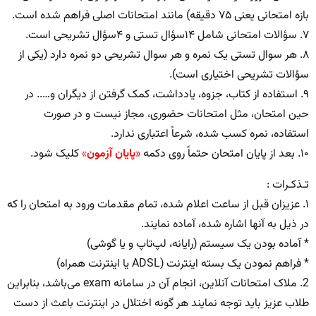
بازه امتحانی یعنی ۷۵ دقیقه) مانند امتحانات اصلی فراهم شده است.
۷. سؤالات امتحانی شامل ۱۴سؤال تستی و ۴سؤال تشریحی است.
۸. هر سوال تستی یک نمره و هر سوال تشریحی دو نمره دارد (یکی از
سؤالات تشریحی اختیاری است).
۹. استفاده از کتاب، جزوه، یادداشت، کمک گرفتن از دیگران و….. در
حین امتحان، مثل امتحانات حضوری، مجاز نیست و در صورت
استفاده، نمره کسب شده، شرعاً اعتباری ندارد.
۱۰. بعد از پایان امتحان حتماً روی دکمه
«
پایان آزمون
»
کلیک شود.
تـذکـرات :
۱. عزیزان قبل از ساعت اعلام شده، تمام مقدمات ورود به امتحان را که
در ذیل به آنها اشاره شده، آماده نمایند.
* آماده بودن یک سیستم (رایانه، لپ‌تاپ و یا گوشی)
* فراهم نمودن یک بسته اینترنت (ADSL یا اینترنت همراه)
2. ملاک امتحانات آنلاین، انجام آن در سامانه exam می‌باشد، بنابراین
طلاب عزیز باید توجه نمایند هر گونه اختلال در اینترنت باعث از دست