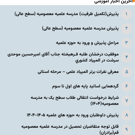
آخرین اخبار آموزشی
پذیرش(تکمیل ظرفیت) مدرسه علمیه معصومیه‌ (سطح عالی)
پذیرش مدرسه علمیه معصومیه‌ (سطح عالی)
مراحل پذیرش و ورود به حوزه علمیه
موفقیت درخشان طلبه فـرهیخته جناب آقای امیرحسین موحدی
سرشت در المپياد كشوري
معرفی نفرات برتر المپیاد علمی – مرحله استانی
گردهمایی اساتید پایه های اول تا سوم
شرایط درخواست انتقالی طلاب سطح یک به مدرسه
معصومیه(۱۴۰۴)
پذیرش داوطلبان ورود به حوزه های علمیه ١۴٠۵-١۴٠۴
قابل توجه متقاضیان تحصیل در مدرسه علمیه معصومیه
قم(برادران)