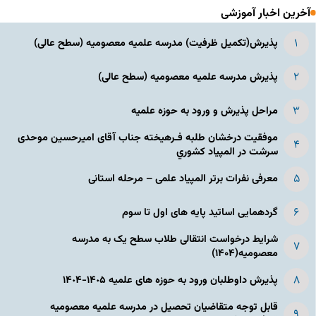
آخرین اخبار آموزشی
پذیرش(تکمیل ظرفیت) مدرسه علمیه معصومیه‌ (سطح عالی)
پذیرش مدرسه علمیه معصومیه‌ (سطح عالی)
مراحل پذیرش و ورود به حوزه علمیه
موفقیت درخشان طلبه فـرهیخته جناب آقای امیرحسین موحدی
سرشت در المپياد كشوري
معرفی نفرات برتر المپیاد علمی – مرحله استانی
گردهمایی اساتید پایه های اول تا سوم
شرایط درخواست انتقالی طلاب سطح یک به مدرسه
معصومیه(۱۴۰۴)
پذیرش داوطلبان ورود به حوزه های علمیه ١۴٠۵-١۴٠۴
قابل توجه متقاضیان تحصیل در مدرسه علمیه معصومیه