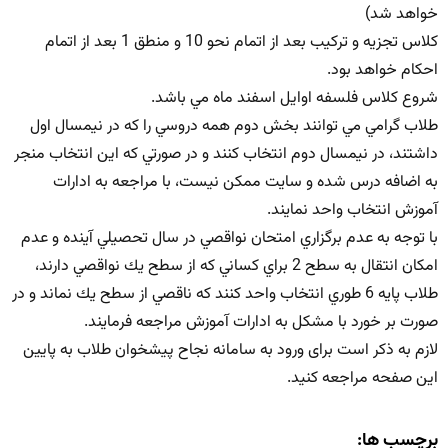
خواهد شد)
كلاس تجزيه و تركيب بعد از اتمام نحو 10 و منطق 1 بعد از اتمام
احكام خواهد بود.
شروع كلاس فلسفه اوايل اسفند ماه مي باشد.
طلاب گرامي مي توانند بخش دوم همه دروسي را كه در نيمسال اول
داشتند، در نيمسال دوم انتخاب كنند و در صورتي كه اين انتخاب منجر
به اضافه درس شده و سايت ممكن نيست، با مراجعه به ادارات
آموزش انتخاب واحد نمايند.
با توجه به عدم برگزاري امتحان نواقصي در سال تحصيلي آينده و عدم
امكان انتقال به سطح 2 براي كساني كه از سطح يك نواقصي دارند،
طلاب پايه 6 طوري انتخاب واحد كنند كه ناقصي از سطح يك نماند و در
صورت بر خورد با مشكل به ادارات آموزش مراجعه فرمايند.
لازم به ذکر است برای ورود به سامانه نجاح پیشخوان طلاب به پایین
این صفحه مراجعه کنید.
برچسب ها: