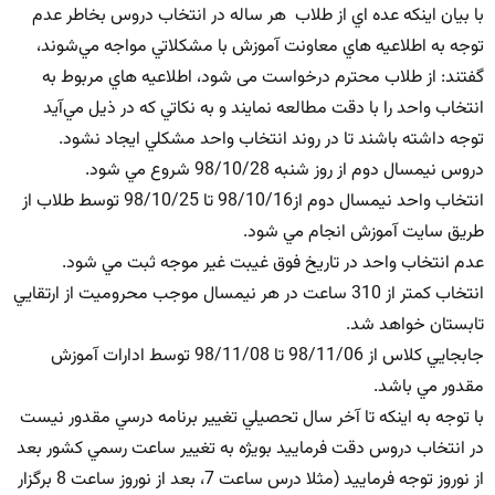
با بيان اينكه عده اي از طلاب هر ساله در انتخاب دروس بخاطر عدم
توجه به اطلاعيه هاي معاونت آموزش با مشكلاتي مواجه مي‌شوند،
گفتند: از طلاب محترم درخواست می شود، اطلاعيه هاي مربوط به
انتخاب واحد را با دقت مطالعه نمايند و به نكاتي كه در ذيل مي‌آيد
توجه داشته باشند تا در روند انتخاب واحد مشكلي ايجاد نشود.
دروس نيمسال دوم از روز شنبه 98/10/28 شروع مي شود.
انتخاب واحد نيمسال دوم از98/10/16 تا 98/10/25 توسط طلاب از
طريق سايت آموزش انجام مي شود.
عدم انتخاب واحد در تاريخ فوق غيبت غير موجه ثبت مي شود.
انتخاب كمتر از 310 ساعت در هر نيمسال موجب محروميت از ارتقايي
تابستان خواهد شد.
جابجايي كلاس از 98/11/06 تا 98/11/08 توسط ادارات آموزش
مقدور مي باشد.
با توجه به اينكه تا آخر سال تحصيلي تغيير برنامه درسي مقدور نيست
در انتخاب دروس دقت فرماييد بويژه به تغيير ساعت رسمي كشور بعد
از نوروز توجه فرماييد (مثلا درس ساعت 7، بعد از نوروز ساعت 8 برگزار