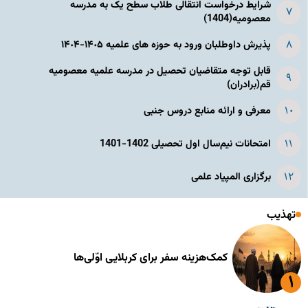
شرایط درخواست انتقالی طلاب سطح یک به مدرسه
معصومیه(1404)
پذیرش داوطلبان ورود به حوزه های علمیه ١۴٠۵-١۴٠۴
قابل توجه متقاضیان تحصیل در مدرسه علمیه معصومیه
قم(برادران)
معرفی و ارائه منابع دروس جنبی
امتحانات نیم‌سال اول تحصیلی 1402-1401
برگزاری المپیاد علمی
تهذیب
کمک‌هزینه سفر برای کربلایی اوّلی‌ها