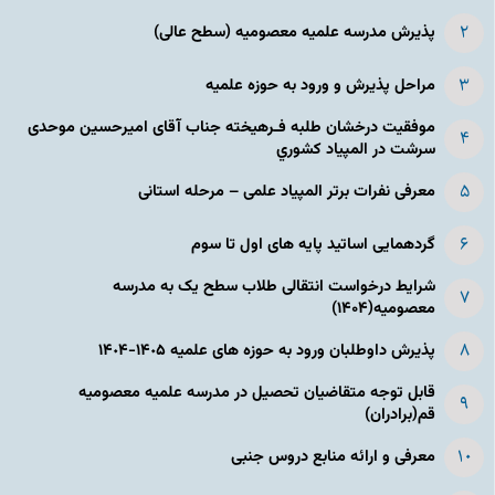
پذیرش مدرسه علمیه معصومیه‌ (سطح عالی)
مراحل پذیرش و ورود به حوزه علمیه
موفقیت درخشان طلبه فـرهیخته جناب آقای امیرحسین موحدی
سرشت در المپياد كشوري
معرفی نفرات برتر المپیاد علمی – مرحله استانی
گردهمایی اساتید پایه های اول تا سوم
شرایط درخواست انتقالی طلاب سطح یک به مدرسه
معصومیه(۱۴۰۴)
پذیرش داوطلبان ورود به حوزه های علمیه ١۴٠۵-١۴٠۴
قابل توجه متقاضیان تحصیل در مدرسه علمیه معصومیه
قم(برادران)
معرفی و ارائه منابع دروس جنبی