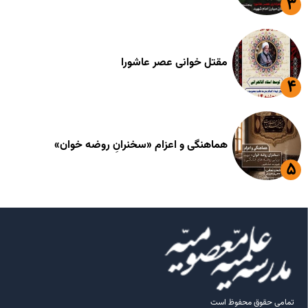
مقتل خوانی عصر عاشورا
هماهنگی و اعزام «سخنرانِ روضه خوان»
تمامی حقوق محفوظ است