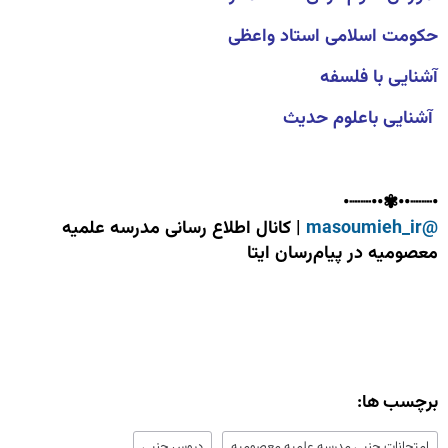
حکومت اسلامی استاد واعظی
آشنایی با فلسفه
آشنایی باعلوم حدیث
•┈┈••✾••┈┈•
@masoumieh_ir
| کانال اطلاع رسانی مدرسه علمیه
معصومیه در پیام‌رسان ایتا
برچسب ها:
امتحانات جنبی مدرسه علمیه معصومیه
دروس جنبی