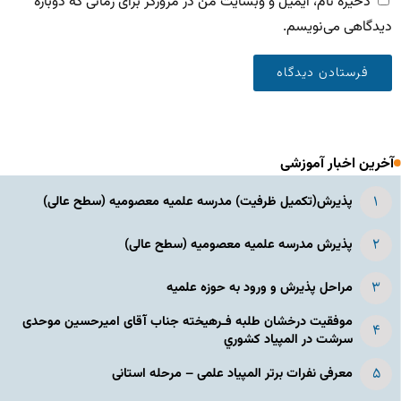
ذخیره نام، ایمیل و وبسایت من در مرورگر برای زمانی که دوباره
دیدگاهی می‌نویسم.
آخرین اخبار آموزشی
پذیرش(تکمیل ظرفیت) مدرسه علمیه معصومیه‌ (سطح عالی)
پذیرش مدرسه علمیه معصومیه‌ (سطح عالی)
مراحل پذیرش و ورود به حوزه علمیه
موفقیت درخشان طلبه فـرهیخته جناب آقای امیرحسین موحدی
سرشت در المپياد كشوري
معرفی نفرات برتر المپیاد علمی – مرحله استانی