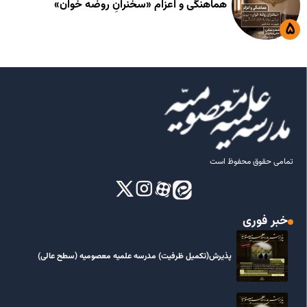
هماهنگی و اعزام «سخنرانِ روضه خوان»
تمامی حقوق محفوظ است
خبر فوری
پذیرش(تکمیل ظرفیت) مدرسه علمیه معصومیه‌ (سطح عالی)