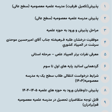
پذیرش(تکمیل ظرفیت) مدرسه علمیه معصومیه‌ (سطح عالی)
پذیرش مدرسه علمیه معصومیه‌ (سطح عالی)
مراحل پذیرش و ورود به حوزه علمیه
موفقیت درخشان طلبه فـرهیخته جناب آقای امیرحسین موحدی
سرشت در المپياد كشوري
معرفی نفرات برتر المپیاد علمی – مرحله استانی
گردهمایی اساتید پایه های اول تا سوم
شرایط درخواست انتقالی طلاب سطح یک به مدرسه
معصومیه(۱۴۰۴)
پذیرش داوطلبان ورود به حوزه های علمیه ١۴٠۵-١۴٠۴
قابل توجه متقاضیان تحصیل در مدرسه علمیه معصومیه
قم(برادران)