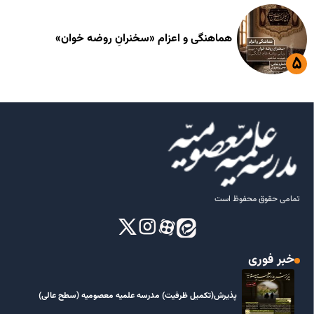
هماهنگی و اعزام «سخنرانِ روضه خوان»
تمامی حقوق محفوظ است
خبر فوری
پذیرش(تکمیل ظرفیت) مدرسه علمیه معصومیه‌ (سطح عالی)