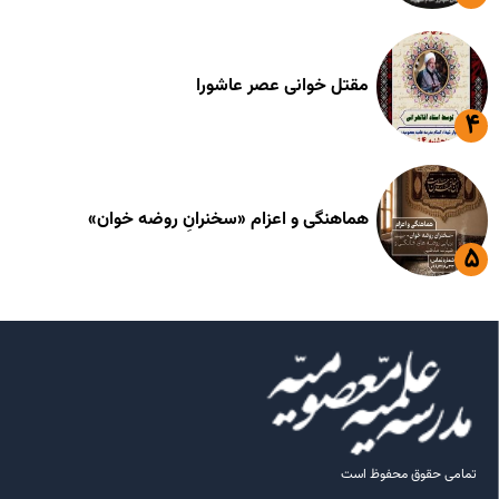
مقتل خوانی عصر عاشورا
هماهنگی و اعزام «سخنرانِ روضه خوان»
تمامی حقوق محفوظ است