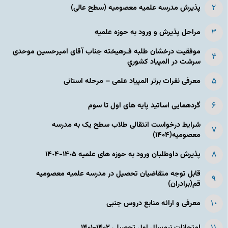
پذیرش مدرسه علمیه معصومیه‌ (سطح عالی)
مراحل پذیرش و ورود به حوزه علمیه
موفقیت درخشان طلبه فـرهیخته جناب آقای امیرحسین موحدی
سرشت در المپياد كشوري
معرفی نفرات برتر المپیاد علمی – مرحله استانی
گردهمایی اساتید پایه های اول تا سوم
شرایط درخواست انتقالی طلاب سطح یک به مدرسه
معصومیه(۱۴۰۴)
پذیرش داوطلبان ورود به حوزه های علمیه ١۴٠۵-١۴٠۴
قابل توجه متقاضیان تحصیل در مدرسه علمیه معصومیه
قم(برادران)
معرفی و ارائه منابع دروس جنبی
امتحانات نیم‌سال اول تحصیلی ۱۴۰۲-۱۴۰۱