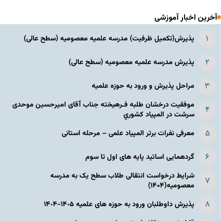
آخرین اخبار آموزشی
پذیرش(تکمیل ظرفیت) مدرسه علمیه معصومیه‌ (سطح عالی)
پذیرش مدرسه علمیه معصومیه‌ (سطح عالی)
مراحل پذیرش و ورود به حوزه علمیه
موفقیت درخشان طلبه فـرهیخته جناب آقای امیرحسین موحدی
سرشت در المپياد كشوري
معرفی نفرات برتر المپیاد علمی – مرحله استانی
گردهمایی اساتید پایه های اول تا سوم
شرایط درخواست انتقالی طلاب سطح یک به مدرسه
معصومیه(۱۴۰۴)
پذیرش داوطلبان ورود به حوزه های علمیه ١۴٠۵-١۴٠۴