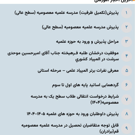
آخرین اخبار آموزشی
پذیرش(تکمیل ظرفیت) مدرسه علمیه معصومیه‌ (سطح عالی)
پذیرش مدرسه علمیه معصومیه‌ (سطح عالی)
مراحل پذیرش و ورود به حوزه علمیه
موفقیت درخشان طلبه فـرهیخته جناب آقای امیرحسین موحدی
سرشت در المپياد كشوري
معرفی نفرات برتر المپیاد علمی – مرحله استانی
گردهمایی اساتید پایه های اول تا سوم
شرایط درخواست انتقالی طلاب سطح یک به مدرسه
معصومیه(۱۴۰۴)
پذیرش داوطلبان ورود به حوزه های علمیه ١۴٠۵-١۴٠۴
قابل توجه متقاضیان تحصیل در مدرسه علمیه معصومیه
قم(برادران)