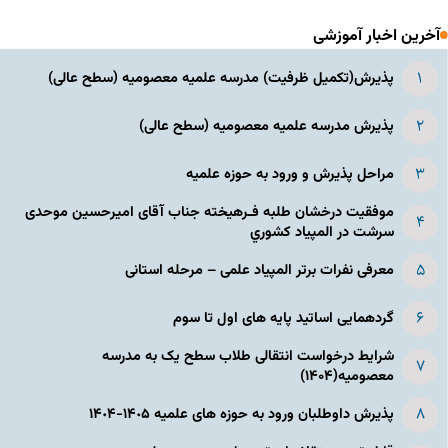
آخرین اخبار آموزشی
پذیرش(تکمیل ظرفیت) مدرسه علمیه معصومیه‌ (سطح عالی)
پذیرش مدرسه علمیه معصومیه‌ (سطح عالی)
مراحل پذیرش و ورود به حوزه علمیه
موفقیت درخشان طلبه فـرهیخته جناب آقای امیرحسین موحدی
سرشت در المپياد كشوري
معرفی نفرات برتر المپیاد علمی – مرحله استانی
گردهمایی اساتید پایه های اول تا سوم
شرایط درخواست انتقالی طلاب سطح یک به مدرسه
معصومیه(۱۴۰۴)
پذیرش داوطلبان ورود به حوزه های علمیه ١۴٠۵-١۴٠۴