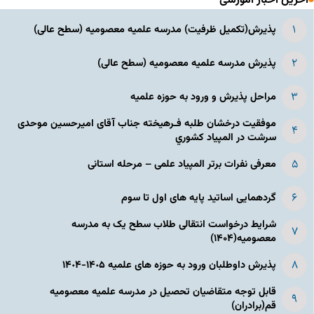
آخرین اخبار آموزشی
پذیرش(تکمیل ظرفیت) مدرسه علمیه معصومیه‌ (سطح عالی)
پذیرش مدرسه علمیه معصومیه‌ (سطح عالی)
مراحل پذیرش و ورود به حوزه علمیه
موفقیت درخشان طلبه فـرهیخته جناب آقای امیرحسین موحدی
سرشت در المپياد كشوري
معرفی نفرات برتر المپیاد علمی – مرحله استانی
گردهمایی اساتید پایه های اول تا سوم
شرایط درخواست انتقالی طلاب سطح یک به مدرسه
معصومیه(۱۴۰۴)
پذیرش داوطلبان ورود به حوزه های علمیه ١۴٠۵-١۴٠۴
قابل توجه متقاضیان تحصیل در مدرسه علمیه معصومیه
قم(برادران)