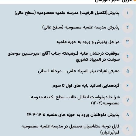
آخرین اخبار آموزشی
پذیرش(تکمیل ظرفیت) مدرسه علمیه معصومیه‌ (سطح عالی)
پذیرش مدرسه علمیه معصومیه‌ (سطح عالی)
مراحل پذیرش و ورود به حوزه علمیه
موفقیت درخشان طلبه فـرهیخته جناب آقای امیرحسین موحدی
سرشت در المپياد كشوري
معرفی نفرات برتر المپیاد علمی – مرحله استانی
گردهمایی اساتید پایه های اول تا سوم
شرایط درخواست انتقالی طلاب سطح یک به مدرسه
معصومیه(۱۴۰۴)
پذیرش داوطلبان ورود به حوزه های علمیه ١۴٠۵-١۴٠۴
قابل توجه متقاضیان تحصیل در مدرسه علمیه معصومیه
قم(برادران)