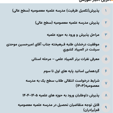
آخرین اخبار آموزشی
پذیرش(تکمیل ظرفیت) مدرسه علمیه معصومیه‌ (سطح عالی)
پذیرش مدرسه علمیه معصومیه‌ (سطح عالی)
مراحل پذیرش و ورود به حوزه علمیه
موفقیت درخشان طلبه فـرهیخته جناب آقای امیرحسین موحدی
سرشت در المپياد كشوري
معرفی نفرات برتر المپیاد علمی – مرحله استانی
گردهمایی اساتید پایه های اول تا سوم
شرایط درخواست انتقالی طلاب سطح یک به مدرسه
معصومیه(۱۴۰۴)
پذیرش داوطلبان ورود به حوزه های علمیه ١۴٠۵-١۴٠۴
قابل توجه متقاضیان تحصیل در مدرسه علمیه معصومیه
قم(برادران)