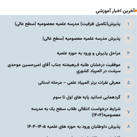
آخرین اخبار آموزشی
پذیرش(تکمیل ظرفیت) مدرسه علمیه معصومیه‌ (سطح عالی)
پذیرش مدرسه علمیه معصومیه‌ (سطح عالی)
مراحل پذیرش و ورود به حوزه علمیه
موفقیت درخشان طلبه فـرهیخته جناب آقای امیرحسین موحدی
سرشت در المپياد كشوري
معرفی نفرات برتر المپیاد علمی – مرحله استانی
گردهمایی اساتید پایه های اول تا سوم
شرایط درخواست انتقالی طلاب سطح یک به مدرسه
معصومیه(۱۴۰۴)
پذیرش داوطلبان ورود به حوزه های علمیه ١۴٠۵-١۴٠۴