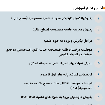
آخرین اخبار آموزشی
پذیرش(تکمیل ظرفیت) مدرسه علمیه معصومیه‌ (سطح عالی)
پذیرش مدرسه علمیه معصومیه‌ (سطح عالی)
مراحل پذیرش و ورود به حوزه علمیه
موفقیت درخشان طلبه فـرهیخته جناب آقای امیرحسین موحدی
سرشت در المپياد كشوري
معرفی نفرات برتر المپیاد علمی – مرحله استانی
گردهمایی اساتید پایه های اول تا سوم
شرایط درخواست انتقالی طلاب سطح یک به مدرسه
معصومیه(۱۴۰۴)
پذیرش داوطلبان ورود به حوزه های علمیه ١۴٠۵-١۴٠۴