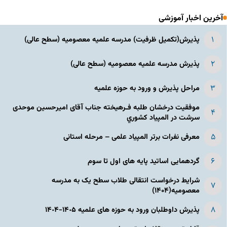
آخرین اخبار آموزشی
پذیرش(تکمیل ظرفیت) مدرسه علمیه معصومیه‌ (سطح عالی)
پذیرش مدرسه علمیه معصومیه‌ (سطح عالی)
مراحل پذیرش و ورود به حوزه علمیه
موفقیت درخشان طلبه فـرهیخته جناب آقای امیرحسین موحدی
سرشت در المپياد كشوري
معرفی نفرات برتر المپیاد علمی – مرحله استانی
گردهمایی اساتید پایه های اول تا سوم
شرایط درخواست انتقالی طلاب سطح یک به مدرسه
معصومیه(۱۴۰۴)
پذیرش داوطلبان ورود به حوزه های علمیه ١۴٠۵-١۴٠۴