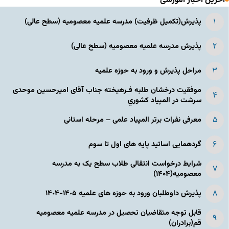
آخرین اخبار آموزشی
پذیرش(تکمیل ظرفیت) مدرسه علمیه معصومیه‌ (سطح عالی)
پذیرش مدرسه علمیه معصومیه‌ (سطح عالی)
مراحل پذیرش و ورود به حوزه علمیه
موفقیت درخشان طلبه فـرهیخته جناب آقای امیرحسین موحدی
سرشت در المپياد كشوري
معرفی نفرات برتر المپیاد علمی – مرحله استانی
گردهمایی اساتید پایه های اول تا سوم
شرایط درخواست انتقالی طلاب سطح یک به مدرسه
معصومیه(۱۴۰۴)
پذیرش داوطلبان ورود به حوزه های علمیه ١۴٠۵-١۴٠۴
قابل توجه متقاضیان تحصیل در مدرسه علمیه معصومیه
قم(برادران)