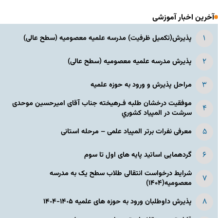
آخرین اخبار آموزشی
پذیرش(تکمیل ظرفیت) مدرسه علمیه معصومیه‌ (سطح عالی)
پذیرش مدرسه علمیه معصومیه‌ (سطح عالی)
مراحل پذیرش و ورود به حوزه علمیه
موفقیت درخشان طلبه فـرهیخته جناب آقای امیرحسین موحدی
سرشت در المپياد كشوري
معرفی نفرات برتر المپیاد علمی – مرحله استانی
گردهمایی اساتید پایه های اول تا سوم
شرایط درخواست انتقالی طلاب سطح یک به مدرسه
معصومیه(۱۴۰۴)
پذیرش داوطلبان ورود به حوزه های علمیه ١۴٠۵-١۴٠۴