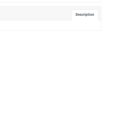
Description
بدون نظر! اولین نفر باشید
دیدگاهتان را بنویسید
نشانی ایمیل شما منتشر نخواهد شد.
بخش‌های موردنیاز علامت‌گذاری شده