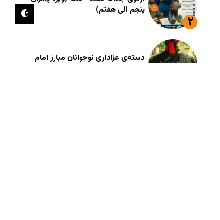
پنجم الی هفتم)
دسته‌ی عزاداری نوجوانان مبارز امام
شهید شهر مقدس قم
مقتل خوانی عصر عاشورا
هماهنگی و اعزام «سخنرانِ روضه
خوان»