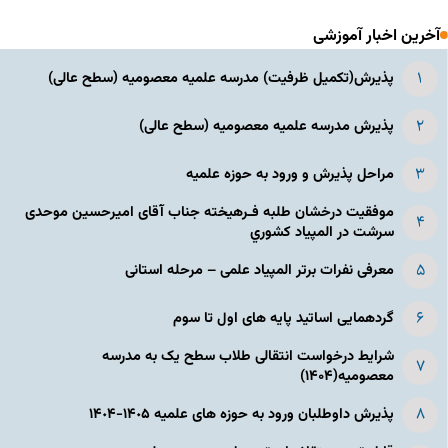
آخرین اخبار آموزشی
پذیرش(تکمیل ظرفیت) مدرسه علمیه معصومیه‌ (سطح عالی)
پذیرش مدرسه علمیه معصومیه‌ (سطح عالی)
مراحل پذیرش و ورود به حوزه علمیه
موفقیت درخشان طلبه فـرهیخته جناب آقای امیرحسین موحدی
سرشت در المپياد كشوري
معرفی نفرات برتر المپیاد علمی – مرحله استانی
گردهمایی اساتید پایه های اول تا سوم
شرایط درخواست انتقالی طلاب سطح یک به مدرسه
معصومیه(۱۴۰۴)
پذیرش داوطلبان ورود به حوزه های علمیه ١۴٠۵-١۴٠۴