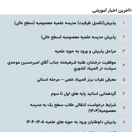
آخرین اخبار آموزشی
پذیرش(تکمیل ظرفیت) مدرسه علمیه معصومیه‌ (سطح عالی)
پذیرش مدرسه علمیه معصومیه‌ (سطح عالی)
مراحل پذیرش و ورود به حوزه علمیه
موفقیت درخشان طلبه فـرهیخته جناب آقای امیرحسین موحدی
سرشت در المپياد كشوري
معرفی نفرات برتر المپیاد علمی – مرحله استانی
گردهمایی اساتید پایه های اول تا سوم
شرایط درخواست انتقالی طلاب سطح یک به مدرسه
معصومیه(۱۴۰۴)
پذیرش داوطلبان ورود به حوزه های علمیه ١۴٠۵-١۴٠۴