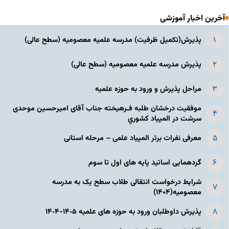
آخرین اخبار آموزشی
پذیرش(تکمیل ظرفیت) مدرسه علمیه معصومیه‌ (سطح عالی)
پذیرش مدرسه علمیه معصومیه‌ (سطح عالی)
مراحل پذیرش و ورود به حوزه علمیه
موفقیت درخشان طلبه فـرهیخته جناب آقای امیرحسین موحدی
سرشت در المپياد كشوري
معرفی نفرات برتر المپیاد علمی – مرحله استانی
گردهمایی اساتید پایه های اول تا سوم
شرایط درخواست انتقالی طلاب سطح یک به مدرسه
معصومیه(۱۴۰۴)
پذیرش داوطلبان ورود به حوزه های علمیه ١۴٠۵-١۴٠۴