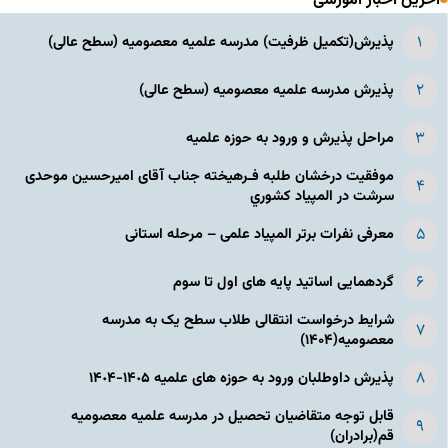
آخرین اخبار آموزشی
پذیرش(تکمیل ظرفیت) مدرسه علمیه معصومیه‌ (سطح عالی)
پذیرش مدرسه علمیه معصومیه‌ (سطح عالی)
مراحل پذیرش و ورود به حوزه علمیه
موفقیت درخشان طلبه فـرهیخته جناب آقای امیرحسین موحدی
سرشت در المپياد كشوري
معرفی نفرات برتر المپیاد علمی – مرحله استانی
گردهمایی اساتید پایه های اول تا سوم
شرایط درخواست انتقالی طلاب سطح یک به مدرسه
معصومیه(۱۴۰۴)
پذیرش داوطلبان ورود به حوزه های علمیه ١۴٠۵-١۴٠۴
قابل توجه متقاضیان تحصیل در مدرسه علمیه معصومیه
قم(برادران)